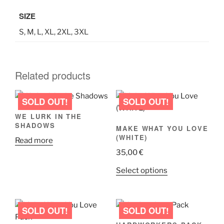
SIZE
S, M, L, XL, 2XL, 3XL
Related products
WE LURK IN THE
SHADOWS
MAKE WHAT YOU LOVE
(WHITE)
Read more
35,00
€
This
Select options
product
has
multiple
variants.